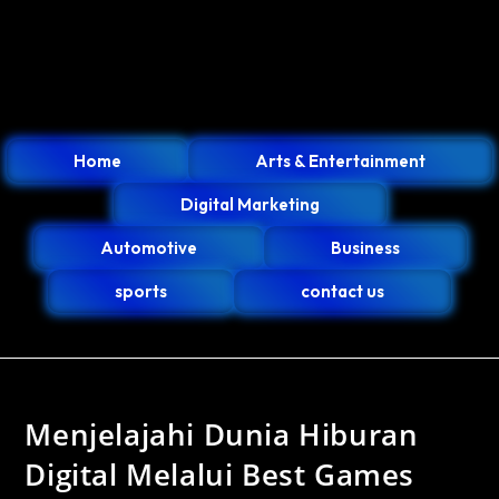
Home
Arts & Entertainment
Digital Marketing
Automotive
Business
sports
contact us
Menjelajahi Dunia Hiburan
Digital Melalui Best Games