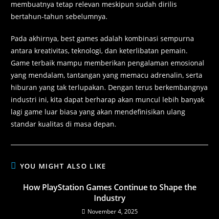
membuatnya tetap relevan meskipun sudah dirilis
bertahun-tahun sebelumnya.
Pada akhirnya, best games adalah kombinasi sempurna
antara kreativitas, teknologi, dan keterlibatan pemain.
Game terbaik mampu memberikan pengalaman emosional
yang mendalam, tantangan yang memacu adrenalin, serta
hiburan yang tak terlupakan. Dengan terus berkembangnya
industri ini, kita dapat berharap akan muncul lebih banyak
lagi game luar biasa yang akan mendefinisikan ulang
standar kualitas di masa depan.
YOU MIGHT ALSO LIKE
How PlayStation Games Continue to Shape the
Industry
November 4, 2025