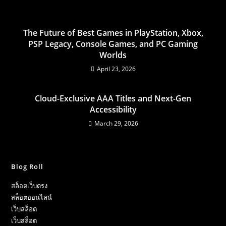
The Future of Best Games in PlayStation, Xbox,
PSP Legacy, Console Games, and PC Gaming
Worlds
April 23, 2026
Cloud-Exclusive AAA Titles and Next-Gen
Accessibility
March 29, 2026
Blog Roll
สล็อตเว็บตรง
สล็อตออนไลน์
เว็บสล็อต
เว็บสล็อต