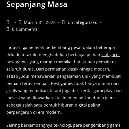
Sepanjang Masa
March 31, 2026
Uncategorized
0 Comments
Industri game telah berkembang pesat dalam beberapa
dekade terakhir, menghadirkan berbagai pilihan
slot gacor
best games yang mampu memikat hati jutaan pemain di
seluruh dunia. Dari permainan klasik hingga modern,
setiap judul menawarkan pengalaman unik yang membuat
pemain terus kembali. Best games tidak hanya dinilai dari
grafis yang memukau, tetapi juga dari cerita, gameplay, dan
inovasi yang ditawarkan. Hal ini menjadikan dunia game
sebagai salah satu bentuk hiburan digital paling
berpengaruh di era modern.
Seiring berkembangnya teknologi, para pengembang game