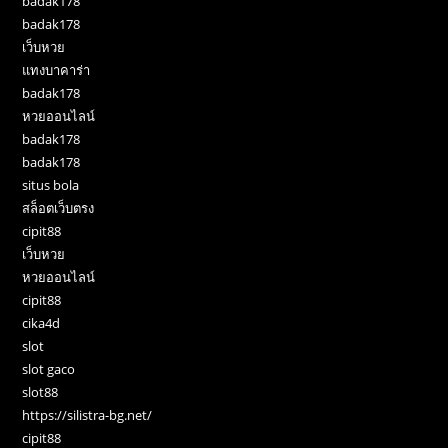
badak178
badak178
เว็บหวย
แทงบาคาร่า
badak178
หวยออนไลน์
badak178
badak178
situs bola
สล็อตเว็บตรง
cipit88
เว็บหวย
หวยออนไลน์
cipit88
cika4d
slot
slot gaco
slot88
https://silistra-bg.net/
cipit88